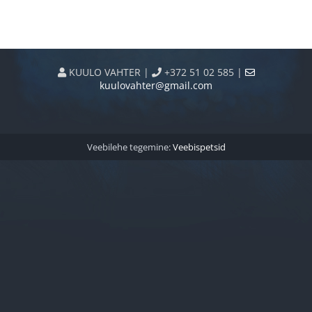
KUULO VAHTER |
+372 51 02 585 |
kuulovahter@gmail.com
Veebilehe tegemine:
Veebispetsid